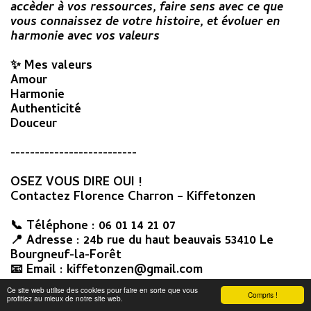
accèder à vos ressources, faire sens avec ce que
vous connaissez de votre histoire, et évoluer en
harmonie avec vos valeurs
✨️ Mes valeurs
Amour
Harmonie
Authenticité
Douceur
--------------------------
OSEZ VOUS DIRE OUI !
Contactez Florence Charron – Kiffetonzen
📞 Téléphone : 06 01 14 21 07
📍 Adresse : 24b rue du haut beauvais 53410 Le
Bourgneuf-la-Forêt
📧 Email : kiffetonzen@gmail.com
Ce site web utilise des cookies pour faire en sorte que vous
🔗 Prise de rendez-vous en ligne :
Compris !
profitiez au mieux de notre site web.